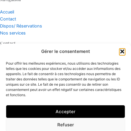
Accueil
Contact
Dispos/ Réservations
Nos services
Contact
Gérer le consentement
331 Rue des Embardières, 85440 Talmont-Saint-Hilaire
Pour offrir les meilleures expériences, nous utilisons des technologies
telles que les cookies pour stocker et/ou accéder aux informations des
06 62 46 10 59
appareils. Le fait de consentir à ces technologies nous permettra de
traiter des données telles que le comportement de navigation ou les ID
uniques sur ce site. Le fait de ne pas consentir ou de retirer son
consentement peut avoir un effet négatif sur certaines caractéristiques
et fonctions.
La Maison du Payré © 2026 | Tous droits réservés.
Accepter
Mentions légales
Refuser
Politique de confidentialité